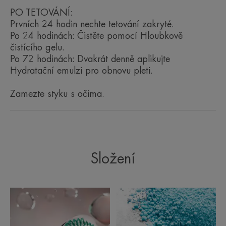
TEXTURA
PO TETOVÁNÍ:
Prvních 24 hodin nechte tetování zakryté.
Po 24 hodinách: Čistěte pomocí Hloubkově
čistícího gelu.
Po 72 hodinách: Dvakrát denně aplikujte
Hydratační emulzi pro obnovu pleti.
*Přispívá k obnově pokožky.
**Tetování po zhojení.
Zamezte styku s očima.
Složení