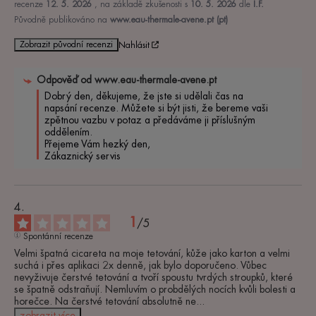
recenze
12. 5. 2026
, na základě zkušenosti s
10. 5. 2026
dle
I.F.
Původně publikováno na
www.eau-thermale-avene.pt (pt)
Zobrazit původní recenzi
Nahlásit
Odpověď od
www.eau-thermale-avene.pt
Dobrý den, děkujeme, že jste si udělali čas na 
napsání recenze. Můžete si být jisti, že bereme vaši 
zpětnou vazbu v potaz a předáváme ji příslušným 
oddělením.

Přejeme Vám hezký den,

Zákaznický servis
1
/
5
Spontánní recenze
Velmi špatná cicareta na moje tetování, kůže jako karton a velmi 
suchá i přes aplikaci 2x denně, jak bylo doporučeno. Vůbec 
nevyživuje čerstvé tetování a tvoří spoustu tvrdých stroupků, které 
se špatně odstraňují. Nemluvím o probdělých nocích kvůli bolesti a 
horečce. Na čerstvé tetování absolutně ne
...
zobrazit více