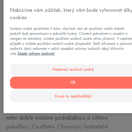
Typy pleti
Nabízíme vám zážitek, který vám bude vyhovovat dík
Citlivá pleť - Oslabená kůže - Podrážděná kůže
cookies
Soubory cookie používáme k tomu, abychom vám při používání našich stránek
Vaše potřeba/-y
poskytli lepší personalizaci a pokročilé funkce. Chcete-li pokračovat a usnadnit si
navigaci na stránkách, můžete používání souborů cookie přímo přijmout. V opačné
Obnova kůže - Mírní podráždění
případě si můžete používání souborů cookie přizpůsobit. Další informace o zpracov
osobních údajů naleznete v našich zásadách ochrany osobních údajů kliknutím
níže:
Zásady ochrany soukromí
Vyrobeno v Francii
Nastavení souborů cookie
Tato obnovující emulze* pro křehkou pokožku
hydratuje, zklidňuje a čistí pleť narušenou
OK
povrchovým dermatologickým zákrokem (peeling,
Pouze to nejdůležitější
laser, mikrojehličkování...) nebo tetováním**. Jeho
složení na míru s fluidní texturou bez parfemace je
velmi dobře snášeno podrážděnou a citlivou
pokožkou. Cicalfate+ Obnovující hydratační