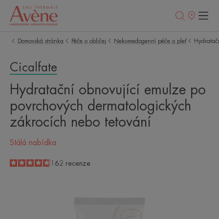
Prodejní
místa
Domovská stránka
Péče o obličej
Nekomedogenní péče o pleť
Hydratačn
Cicalfate
Hydratační obnovující emulze po
povrchových dermatologických
zákrocích nebo tetování
Stálá nabídka
4.8
/
5
162
recenze
-