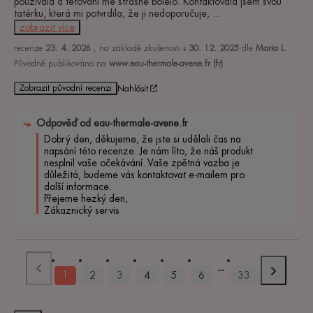
používala a tetování mě strašně bolelo. Kontaktovala jsem svou 
tatérku, která mi potvrdila, že ji nedoporučuje, 
...
zobrazit více
recenze
23. 4. 2026
, na základě zkušenosti s
30. 12. 2025
dle
Maria L.
Původně publikováno na
www.eau-thermale-avene.fr (fr)
Zobrazit původní recenzi
Nahlásit
Odpověď od
eau-thermale-avene.fr
Dobrý den, děkujeme, že jste si udělali čas na 
napsání této recenze. Je nám líto, že náš produkt 
nesplnil vaše očekávání. Vaše zpětná vazba je 
důležitá, budeme vás kontaktovat e-mailem pro 
další informace. 

Přejeme hezký den, 

Zákaznický servis
1
2
3
4
5
6
33