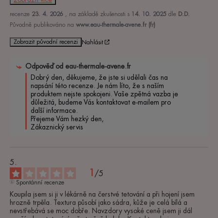
recenze
23. 4. 2026
, na základě zkušenosti s
14. 10. 2025
dle
D.D.
Původně publikováno na
www.eau-thermale-avene.fr (fr)
Zobrazit původní recenzi
Nahlásit
Odpověď od
eau-thermale-avene.fr
Dobrý den, děkujeme, že jste si udělali čas na 
napsání této recenze. Je nám líto, že s naším 
produktem nejste spokojeni. Vaše zpětná vazba je 
důležitá, budeme Vás kontaktovat e-mailem pro 
další informace. 

Přejeme Vám hezký den, 

Zákaznický servis
1
/
5
Spontánní recenze
Koupila jsem si ji v lékárně na čerstvé tetování a při hojení jsem 
hrozně trpěla. Textura působí jako sádra, kůže je celá bílá a 
nevstřebává se moc dobře. Navzdory vysoké ceně jsem ji dál 