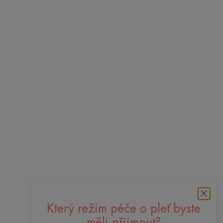
Který režim péče o pleť byste
měli přijmout?