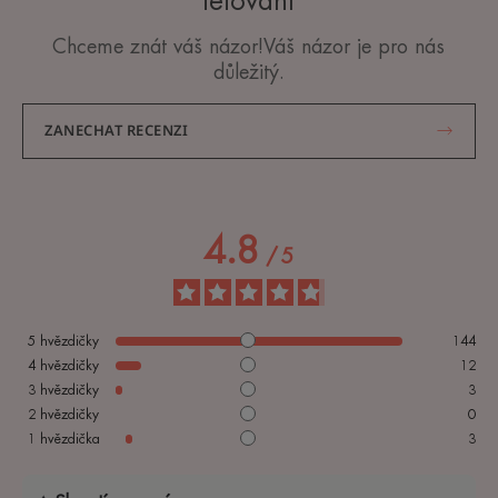
tetování
Chceme znát váš názor!Váš názor je pro nás
důležitý.
ZANECHAT RECENZI
4.8
/
5
5
hvězdičky
144
4
hvězdičky
12
3
hvězdičky
3
2
hvězdičky
0
1
hvězdička
3