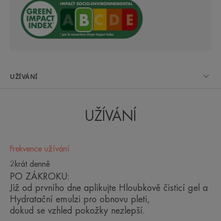
dermatologickým zákrokem nebo
tetováním**.
Výhoda
UŽÍVÁNÍ
1. účinný postbiotický regenerační přípravek.
UŽÍVÁNÍ
Benefity
• Okamžitě zklidňuje podrážděnou a oslabenou
Frekvence užívání
pokožku.
• Trvale HYDRATUJE (24hodinová hydratace).
2krát denně
• HYDRATUJE po 48 hodin a OBNOVUJE kožní
PO ZÁKROKU:
bariéru.
Již od prvního dne aplikujte Hloubkově čisticí gel a
Hydratační emulzi pro obnovu pleti,
dokud se vzhled pokožky nezlepší.