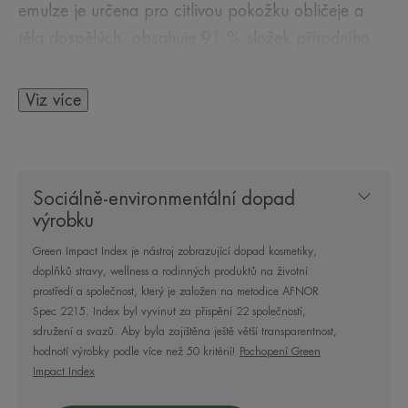
emulze je určena pro citlivou pokožku obličeje a
těla dospělých, obsahuje 91 % složek přírodního
původu, zmírňuje nepříjemné pocity (pálení, brnění
atd.), poskytuje dlouhotrvající hydrataci a přispívá
Viz více
k rychlé obnově pokožky.
Sociálně-environmentální dopad
NĚKOLIK SLOV OD NAŠEHO
výrobku
ODBORNÍKA
Green Impact Index je nástroj zobrazující dopad kosmetiky,
doplňků stravy, wellness a rodinných produktů na životní
prostředí a společnost, který je založen na metodice AFNOR
Spec 2215. Index byl vyvinut za přispění 22 společností,
Složení na míru pro zklidnění,
sdružení a svazů. Aby byla zajištěna ještě větší transparentnost,
hodnotí výrobky podle více než 50 kritérií!
Pochopení Green
hydrataci a obnovu* pokožky
Impact Index
oslabené povrchovým