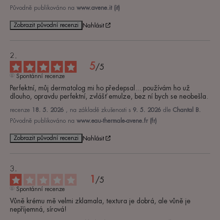
Původně publikováno na
www.avene.it (it)
Zobrazit původní recenzi
Nahlásit
5
/
5
Spontánní recenze
Perfektní, můj dermatolog mi ho předepsal... používám ho už 
dlouho, opravdu perfektní, zvlášť emulze, bez ní bych se neobešla.
recenze
18. 5. 2026
, na základě zkušenosti s
9. 5. 2026
dle
Chantal B.
Původně publikováno na
www.eau-thermale-avene.fr (fr)
Zobrazit původní recenzi
Nahlásit
1
/
5
Spontánní recenze
Vůně krému mě velmi zklamala, textura je dobrá, ale vůně je 
nepříjemná, sírová!