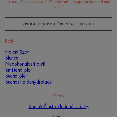
Jsme tu vždy pro vaši pleť! Všechny naše tipy pro každodenní péči
o pleť.
PŘIHLÁSIT SE K ODBĚRU NEWSLETTERU
Rady
Hojení jizev
Slunce
Nedokonalosti pleti
Smíšená pleť
Suchá pleť
Suchost a dehydratace
O nás
Kontakt
Často kladené otázky