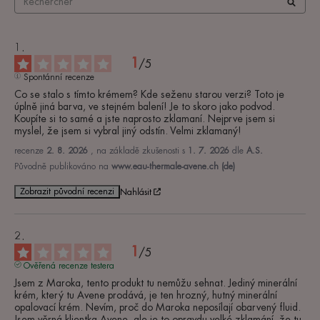
1
/
5
Spontánní recenze
Co se stalo s tímto krémem? Kde seženu starou verzi? Toto je 
úplně jiná barva, ve stejném balení! Je to skoro jako podvod. 
Koupíte si to samé a jste naprosto zklamaní. Nejprve jsem si 
myslel, že jsem si vybral jiný odstín. Velmi zklamaný!
recenze
2. 8. 2026
, na základě zkušenosti s
1. 7. 2026
dle
A.S.
Původně publikováno na
www.eau-thermale-avene.ch (de)
Zobrazit původní recenzi
Nahlásit
1
/
5
Ověřená recenze testera
Jsem z Maroka, tento produkt tu nemůžu sehnat. Jediný minerální 
krém, který tu Avene prodává, je ten hrozný, hutný minerální 
opalovací krém. Nevím, proč do Maroka neposílají obarvený fluid. 
Jsem věrná klientka Avene, ale je to opravdu velké zklamání, že tu 