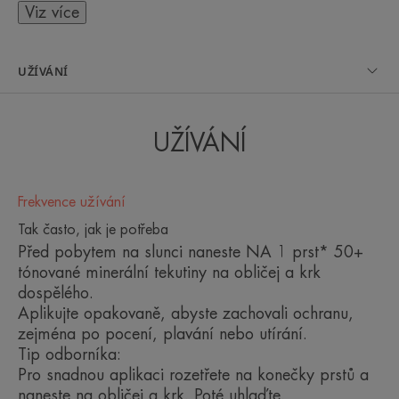
sjednocuje a rozjasňuje pleť.
Viz více
Výhoda
UŽÍVÁNÍ
Lehká, tekutá textura, která hydratuje citlivou
a/nebo intolerantní pleť. Jeho zlatavý odstín
vyrovnává a rozjasňuje pleť.
UŽÍVÁNÍ
Benefity
Frekvence užívání
• FOTO OCHRANA : fotostabilní UVB-UVA filtry,
Tak často, jak je potřeba
které bojují proti škodlivým účinkům slunečních
Před pobytem na slunci naneste NA 1 prst* 50+
paprsků.
tónované minerální tekutiny na obličej a krk
• 100% MINERÁLNÍ
dospělého.
• VYROVNÁVÁ TÓN pleti a rozjasňuje ji a dodává
Aplikujte opakovaně, abyste zachovali ochranu,
jí zářivost.
zejména po pocení, plavání nebo utírání.
• ANTIOXIDANT : pomáhá chránit buňky před
Tip odborníka:
volnými radikály.
Pro snadnou aplikaci rozetřete na konečky prstů a
• BEZ VŮNĚ : pro větší respekt k citlivé nebo
naneste na obličej a krk. Poté uhlaďte.