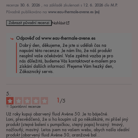
recenze
30. 6. 2026
, na základě zkušenosti s
12. 6. 2026
dle
M.P.
Původně publikováno na
www.eau-thermale-avene.es (es)
Zobrazit původní recenzi
Nahlásit
Odpověď od
www.eau-thermale-avene.es
Dobrý den, děkujeme, že jste si udělali čas na 
napsání této recenze. Je nám líto, že náš produkt 
nesplnil vaše očekávání. Vaše zpětná vazba je pro 
nás důležitá, budeme Vás kontaktovat e-mailem pro 
získání dalších informací. Přejeme Vám hezký den,

Zákaznický servis.
1
/
5
Spontánní recenze
Už roky kupuji obarvený fluid Avène 50. Je to báječné. 

Loni, přesvědčená, že si ho koupím už po několikáté, mi přišel jiný 
produkt (stejné balení s pumpičkou, stejný popis) hrozný: tmavý, 
nažloutlý, mastný. Letos jsem na vašem webu, abych našla ideální 
produkt (obarvený fluid Avène 50, oranžové bal
...