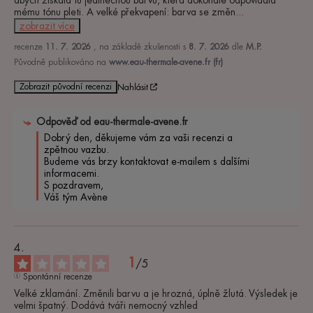
abych získala tu jedinečnou barvu, která dokonale odpovídala 
mému tónu pleti. A velké překvapení: barva se změn
...
zobrazit více
recenze
11. 7. 2026
, na základě zkušenosti s
8. 7. 2026
dle
M.P.
Původně publikováno na
www.eau-thermale-avene.fr (fr)
Zobrazit původní recenzi
Nahlásit
Odpověď od
eau-thermale-avene.fr
Dobrý den, děkujeme vám za vaši recenzi a 
zpětnou vazbu.

Budeme vás brzy kontaktovat e-mailem s dalšími 
informacemi.

S pozdravem,

Váš tým Avène
1
/
5
Spontánní recenze
Velké zklamání. Změnili barvu a je hrozná, úplně žlutá. Výsledek je 
velmi špatný. Dodává tváři nemocný vzhled