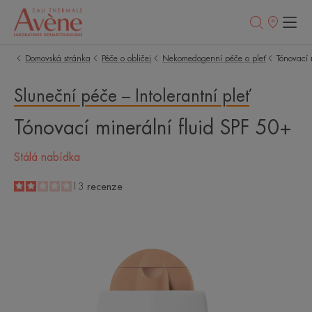
Prodejní
místa
Domovská stránka
Péče o obličej
Nekomedogenní péče o pleť
Tónovací 
Sluneční péče – Intolerantní pleť
Tónovací minerální fluid SPF 50+
Stálá nabídka
2
/
5
13
recenze
-