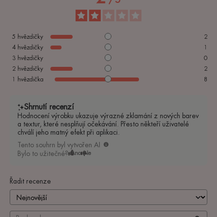
5
hvězdičky
2
4
hvězdičky
1
3
hvězdičky
0
2
hvězdičky
2
1
hvězdička
8
Shrnutí recenzí
Hodnocení výrobku ukazuje výrazné zklamání z nových barev
a textur, které nesplňují očekávání. Přesto někteří uživatelé
chválí jeho matný efekt při aplikaci.
Tento souhrn byl vytvořen AI
Bylo to užitečné?
Ano
Ne
Řadit recenze