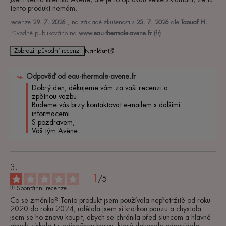
tento produkt nemám.
recenze
29. 7. 2026
, na základě zkušenosti s
25. 7. 2026
dle
Taouaf H.
Původně publikováno na
www.eau-thermale-avene.fr (fr)
Zobrazit původní recenzi
Nahlásit
Odpověď od
eau-thermale-avene.fr
Dobrý den, děkujeme vám za vaši recenzi a 
zpětnou vazbu.

Budeme vás brzy kontaktovat e-mailem s dalšími 
informacemi.

S pozdravem,

Váš tým Avène
1
/
5
Spontánní recenze
Co se změnilo? Tento produkt jsem používala nepřetržitě od roku 
2020 do roku 2024, udělala jsem si krátkou pauzu a chystala 
jsem se ho znovu koupit, abych se chránila před sluncem a hlavně 