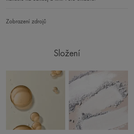
intolerantní pleti.
• VELMI ODOLNÉ VODĚ
Zobrazení zdrojů
Složení