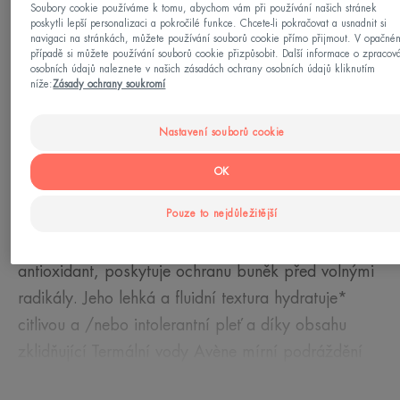
Vaše potřeba/-y
Soubory cookie používáme k tomu, abychom vám při používání našich stránek
poskytli lepší personalizaci a pokročilé funkce. Chcete-li pokračovat a usnadnit si
Fotoprotekce
navigaci na stránkách, můžete používání souborů cookie přímo přijmout. V opačné
případě si můžete používání souborů cookie přizpůsobit. Další informace o zpracov
osobních údajů naleznete v našich zásadách ochrany osobních údajů kliknutím
níže:
Zásady ochrany soukromí
Vyrobeno v Francii
Nastavení souborů cookie
Dokonale vyvážená tónovaná sluneční ochrana
před UVB-UVA s dobrou snášenlivostí pro
OK
alergickou pleť intolerantní vůči chemickým filtrům
Pouze to nejdůležitější
a parfemaci. 100% minerální komplex filtrů je
stabilní. Provitamin E (Pre-tocopheryl), silný
antioxidant, poskytuje ochranu buněk před volnými
radikály. Jeho lehká a fluidní textura hydratuje*
citlivou a /nebo intolerantní pleť a díky obsahu
zklidňující Termální vody Avène mírní podráždění
pleti a zaručuje jí pocit komfortu. Nazlátlý odstín