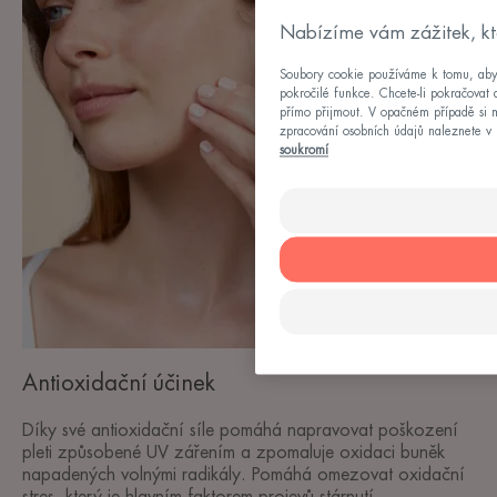
Nabízíme vám zážitek, kt
Soubory cookie používáme k tomu, abych
pokročilé funkce. Chcete-li pokračovat 
přímo přijmout. V opačném případě si m
zpracování osobních údajů naleznete v 
soukromí
Antioxidační účinek
Díky své antioxidační síle pomáhá napravovat poškození
pleti způsobené UV zářením a zpomaluje oxidaci buněk
napadených volnými radikály. Pomáhá omezovat oxidační
stres, který je hlavním faktorem projevů stárnutí.