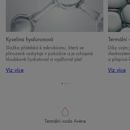
Kyselina hyaluronová
Termální
Složka přátelská k mikrobiomu, která se
Díky svým 
přirozeně vyskytuje v pokožce a je schopná
vlastnoste
hloubkově hydratovat a vyplňovat pleť.
a přispívá
Viz více
Viz více
Přejít
Přejít
Přejít
na
na
na
položku
položku
položku
1
2
3
Termální voda Avène