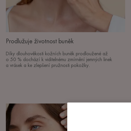
Prodlužuje životnost buněk
Díky dlouhověkosti kožních buněk prodloužené až
o 50 % dochází k viditelnému zmírnění jemných linek
a vrásek a ke zlepšení pružnosti pokožky.