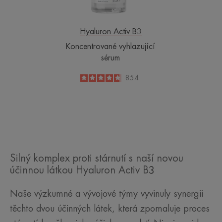
Hyaluron Activ B3
Koncentrované vyhlazující
sérum
4.7
/
5
854
-
Silný komplex proti stárnutí s naší novou
účinnou látkou Hyaluron Activ B3
Naše výzkumné a vývojové týmy vyvinuly synergii
těchto dvou účinných látek, která zpomaluje proces