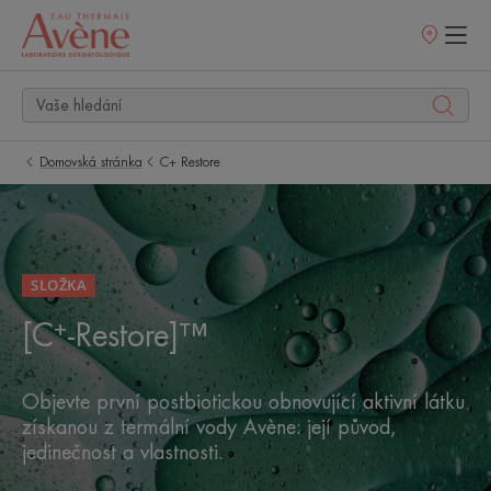
Prodejní
místa
Domovská stránka
C+ Restore
SLOŽKA
+
[C
-Restore]™
Objevte první postbiotickou obnovující aktivní látku
získanou z termální vody Avène: její původ,
jedinečnost a vlastnosti.