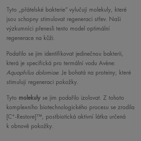
Tyto „přátelské bakterie“ vylučují molekuly, které
jsou schopny stimulovat regeneraci střev. Naši
výzkumníci přenesli tento model optimální
regenerace na kůži.
Podařilo se jim identifikovat jedinečnou bakterii,
která je specifická pro termální vodu Avène:
Aquaphilus dolomiae
. Je bohatá na proteiny, které
stimulují regeneraci pokožky.
Tyto
molekuly
se jim podařilo izolovat. Z tohoto
komplexního biotechnologického procesu se zrodila
+
[C
-Restore]™, postbiotická aktivní látka určená
k obnově pokožky.