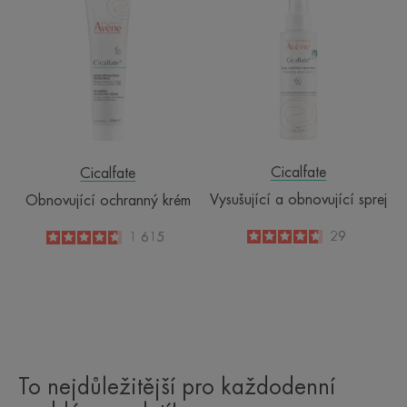
ochranný
a
krém
obnovující
sprej
Cicalfate
Cicalfate
Vysušující a obnovující sprej
Obnovující ochranný krém
4.7
/
5
29
4.6
/
5
1 615
-
-
To nejdůležitější pro každodenní