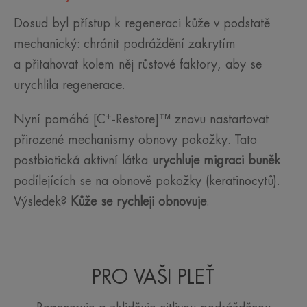
Dosud byl přístup k regeneraci kůže v podstatě
mechanický: chránit podráždění zakrytím
a přitahovat kolem něj růstové faktory, aby se
urychlila regenerace.
+
Nyní pomáhá [C
-Restore]™ znovu nastartovat
přirozené mechanismy obnovy pokožky. Tato
postbiotická aktivní látka
urychluje migraci buněk
podílejících se na obnově pokožky (keratinocytů).
Výsledek?
Kůže se rychleji obnovuje
.
PRO VAŠI PLEŤ