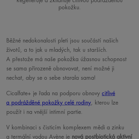
Regeneruje a zklidňuje citlivou podrážděnou
pokožku.
Běžné nedokonalosti pleti jsou součástí našich
životů, a to jak u mladých, tak u starších.
A přestože má naše pokožka úžasnou schopnost
se sama přirozeně obnovovat, není možné ji
nechat, aby se o sebe starala sama!
Cicalfate+ je řada na podporu obnovy
citlivé
a podrážděné pokožky celé rodiny
, kterou lze
použít i na vnější intimní partie.
V kombinaci s čisticím komplexem mědi a zinku
a termální vodou Avène je
nová postbiotická aktivní