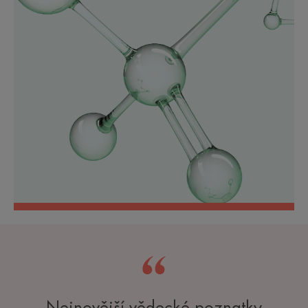
Nejnovější vědecké poznatky