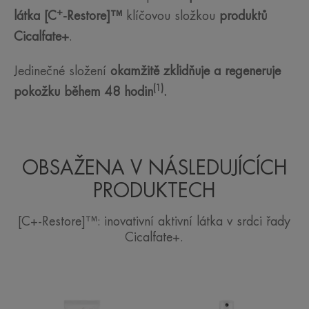
+
látka [C
-Restore]™
klíčovou složkou
produktů
Cicalfate+
.
Jedinečné složení
okamžitě zklidňuje a regeneruje
(1)
pokožku během 48 hodin
.
OBSAŽENA V NÁSLEDUJÍCÍCH
PRODUKTECH
[C+-Restore]™: inovativní aktivní látka v srdci řady
Cicalfate+.
Obnovující
Vysušující