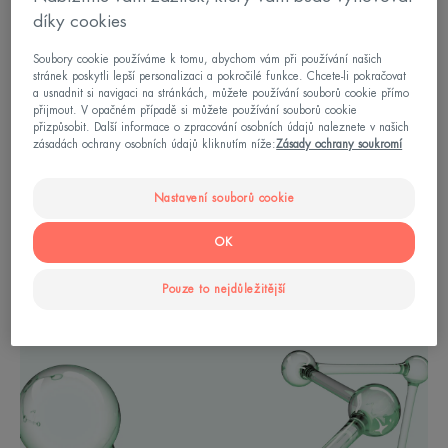
, která přežívá pouze v hlubokých průzračných
díky cookies
vodách Avène:
Aquaphilus dolomiae
. Právě
Soubory cookie používáme k tomu, abychom vám při používání našich
z kultury této vzácné bakterie se vědcům
stránek poskytli lepší personalizaci a pokročilé funkce. Chcete-li pokračovat
a usnadnit si navigaci na stránkách, můžete používání souborů cookie přímo
v Dermatologických laboratořích Avène podařilo
přijmout. V opačném případě si můžete používání souborů cookie
+
přizpůsobit. Další informace o zpracování osobních údajů naleznete v našich
extrahovat [C
-Restore]™, první postbiotickou
zásadách ochrany osobních údajů kliknutím níže:
Zásady ochrany soukromí
obnovující aktivní látku získanou z termální vody
Avène.
Nastavení souborů cookie
Nová aktivní látka získaná z přírodních zdrojů,
OK
která
podporuje obnovu pokožky
Pouze to nejdůležitější