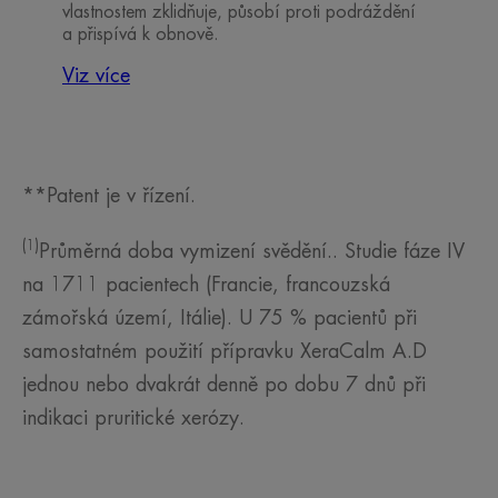
vlastnostem zklidňuje, působí proti podráždění
a přispívá k obnově.
Viz více
**Patent je v řízení.
(1)
Průměrná doba vymizení svědění.. Studie fáze IV
na 1711 pacientech (Francie, francouzská
zámořská území, Itálie). U 75 % pacientů při
samostatném použití přípravku XeraCalm A.D
jednou nebo dvakrát denně po dobu 7 dnů při
indikaci pruritické xerózy.