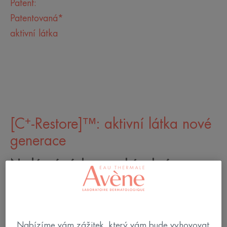
Patent:
Patentovaná*
aktivní látka
+
[C
-Restore]™: aktivní látka nové
generace
Nedávný výzkum prokázal význam
mikrobiomu pro zdraví našeho těla...
a naši pokožky.
V termální vodě Avène se nachází
unikátní bakterie
Nabízíme vám zážitek, který vám bude vyhovovat