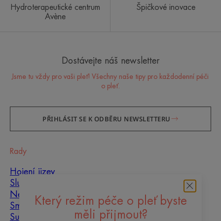
Hydroterapeutické centrum
Špičkové inovace
Avène
Dostávejte náš newsletter
Jsme tu vždy pro vaši pleť! Všechny naše tipy pro každodenní péči
o pleť.
PŘIHLÁSIT SE K ODBĚRU NEWSLETTERU
Rady
Hojení jizev
Slunce
Nedokonalosti pleti
Který režim péče o pleť byste
Smíšená pleť
měli přijmout?
Suchá pleť