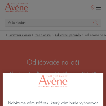
Prodejní
místa
Domovská stránka
Péče o obličej
Odličovací přípravky
Odličovače na o
Odličovače na oči
Abyste pečovali o svá oční víčka co nejšetrněji,
používejte jemný odličovač na oči. Ať už používáte
jakýkoli typ make-upu, včetně voděodolného, zvolte
odličovač na citlivé oči, který ho šetrně odstraní.
Nabízíme vám zážitek, který vám bude vyhovovat