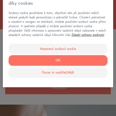
díky cookies
Všechny Odličovací přípravky
Soubory cookie používáme k tomu, abychom vám při používání našich
stránek poskytli lepší personalizaci a pokročilé funkce. Chcete-li pokračovat
a usnadnit si navigaci na stránkách, můžete používání souborů cookie přímo
přijmout. V opačném případě si můžete používání souborů cookie
přizpůsobit. Další informace o zpracování osobních údajů naleznete v našich
zásadách ochrany osobních údajů kliknutím níže:
Zásady ochrany soukromí
0 výsledek "Odličovače na oči"
Nastavení souborů cookie
Hledání podle problému, řady nebo typu produktu
OK
Pouze to nejdůležitější
HLEDAT