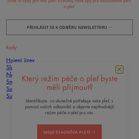
Jsme tu vždy pro vaši pleť! Všechny naše tipy pro každodenní péči
o pleť.
PŘIHLÁSIT SE K ODBĚRU NEWSLETTERU
Rady
Hojení jizev
Slunce
Nedokonalosti pleti
Který režim péče o pleť byste
Smíšená pleť
měli přijmout?
Suchá pleť
Suchost a dehydratace
Identifikujte, co skutečně potřebuje vaše pleť, s
pomocí našich odborníků a objevte nejvhodnější
O nás
režim péče o pleť pro vás.
Kontakt
Často kladené otázky
MOJE DIAGNÓZA PLETI