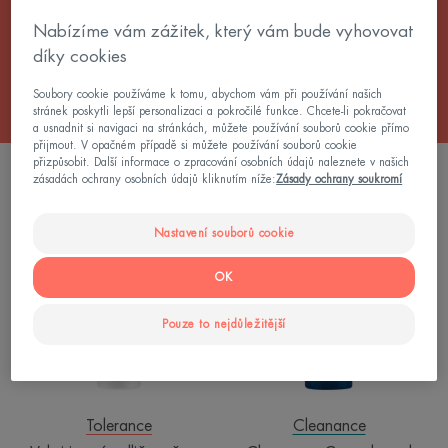
Nabízíme vám zážitek, který vám bude vyhovovat
Všechny Čisticí přípravky
díky cookies
Soubory cookie používáme k tomu, abychom vám při používání našich
stránek poskytli lepší personalizaci a pokročilé funkce. Chcete-li pokračovat
a usnadnit si navigaci na stránkách, můžete používání souborů cookie přímo
přijmout. V opačném případě si můžete používání souborů cookie
přizpůsobit. Další informace o zpracování osobních údajů naleznete v našich
4 výsledky "Čisticí mléka"
zásadách ochrany osobních údajů kliknutím níže:
Zásady ochrany soukromí
Velmi
Cleanance
Nastavení souborů cookie
jemný
Comedomed
odličovač
Peelingový
OK
pro
čisticí
citlivou
gel
Pouze to nejdůležitější
až
reaktivní
pleť
Tolerance
Cleanance