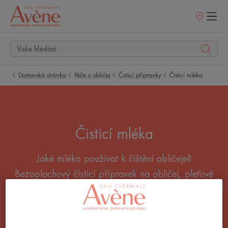
Prodejní
místa
Domovská stránka
Péče o obličej
Čisticí přípravky
Čisticí mléka
Čisticí mléka
Jaké mléko používat k čištění obličeje?
Bezoplachový čisticí přípravek na obličej, pleťové
mléko pro velmi citlivou pleť nebo tonikum? Pro
každého, kdo chce mít čistou, svěží a vyčištěnou
pleť, existuje řešení.