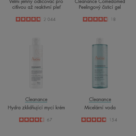
Velmi jemný odličovač pro
Cleanance Comedomed
citlivou až reaktivní pleť
Peelingový čisticí gel
4.8
/
5
2 044
4.7
/
5
18
-
-
Hydra
Micelární
zklidňující
voda
mycí
krém
Cleanance
Cleanance
Hydra zklidňující mycí krém
Micelární voda
4.4
/
5
67
4.8
/
5
154
-
-