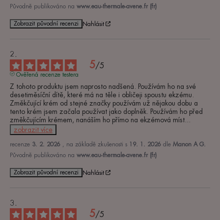
Původně publikováno na
www.eau-thermale-avene.fr (fr)
Zobrazit původní recenzi
Nahlásit
5
/
5
Ověřená recenze testera
Z tohoto produktu jsem naprosto nadšená. Používám ho na své 
desetiměsíční dítě, které má na těle i obličeji spoustu ekzému. 
Změkčující krém od stejné značky používám už nějakou dobu a 
tento krém jsem začala používat jako doplněk. Používám ho před 
změkčujícím krémem, nanáším ho přímo na ekzémová míst
...
zobrazit více
recenze
3. 2. 2026
, na základě zkušenosti s
19. 1. 2026
dle
Manon A G.
Původně publikováno na
www.eau-thermale-avene.fr (fr)
Zobrazit původní recenzi
Nahlásit
5
/
5