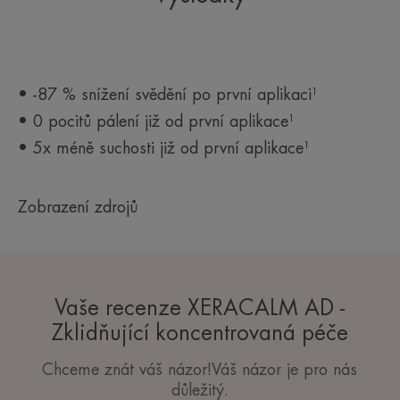
• -87 % snížení svědění po první aplikaci¹
• 0 pocitů pálení již od první aplikace¹
• 5x méně suchosti již od první aplikace¹
Zobrazení zdrojů
Vaše recenze XERACALM AD -
Zklidňující koncentrovaná péče
Chceme znát váš názor!Váš názor je pro nás
důležitý.