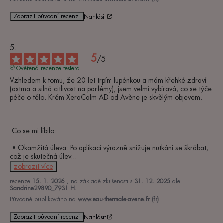
Zobrazit původní recenzi
Nahlásit
5
/
5
Ověřená recenze testera
Vzhledem k tomu, že 20 let trpím lupénkou a mám křehké zdraví 
(astma a silná citlivost na parfémy), jsem velmi vybíravá, co se týče 
péče o tělo. Krém XeraCalm AD od Avène je skvělým objevem.

 Co se mi líbilo:

 • Okamžitá úleva: Po aplikaci výrazně snižuje nutkání se škrábat, 
což je skutečná úlev
...
zobrazit více
recenze
15. 1. 2026
, na základě zkušenosti s
31. 12. 2025
dle
Sandrine29890_7931 H.
Původně publikováno na
www.eau-thermale-avene.fr (fr)
Zobrazit původní recenzi
Nahlásit