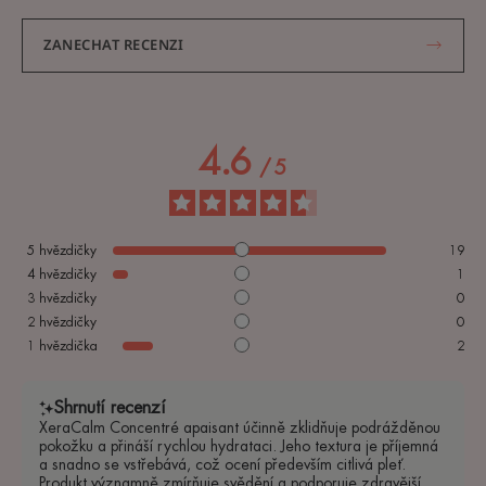
ZANECHAT RECENZI
4.6
/
5
5
hvězdičky
19
4
hvězdičky
1
3
hvězdičky
0
2
hvězdičky
0
1
hvězdička
2
Shrnutí recenzí
XeraCalm Concentré apaisant účinně zklidňuje podrážděnou
pokožku a přináší rychlou hydrataci. Jeho textura je příjemná
a snadno se vstřebává, což ocení především citlivá pleť.
Produkt významně zmírňuje svědění a podporuje zdravější