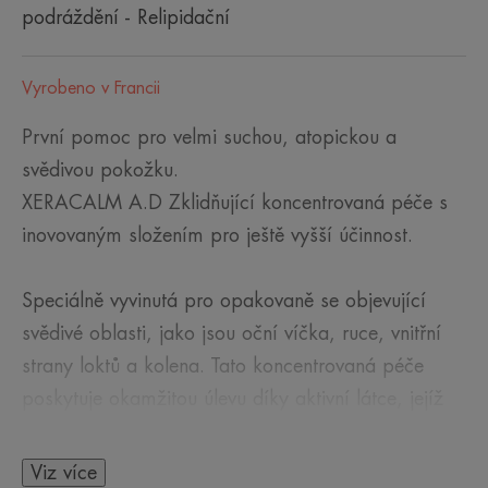
podráždění - Relipidační
Vyrobeno v Francii
První pomoc pro velmi suchou, atopickou a
svědivou pokožku.
XERACALM A.D Zklidňující koncentrovaná péče s
inovovaným složením pro ještě vyšší účinnost.
Speciálně vyvinutá pro opakovaně se objevující
svědivé oblasti, jako jsou oční víčka, ruce, vnitřní
strany loktů a kolena. Tato koncentrovaná péče
poskytuje okamžitou úlevu díky aktivní látce, jejíž
mechanismus účinku je inspirován vědeckými
poznatky v oblasti dermatologie, zaměřený na
Viz více