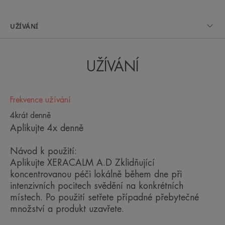
zklidnění reaktivity pokožky a obnovu jejího
komfortu.
UŽÍVÁNÍ
Výsledky: pocity pálení jsou zklidněny a svědění je
okamžitě sedminásobně sníženo.*
UŽÍVÁNÍ
XERACALM A.D Zklidňující koncentrovaná péče je
Frekvence užívání
bez parfemace a balená sterilně. Spojuje
4krát denně
prokázanou účinnost a maximální toleranci i pro tu
Aplikujte 4x denně
nejcitlivější pokožku. Lze aplikovat tak často, jak je
Návod k použití:
potřeba, a může být používána samostatně nebo
Aplikujte XERACALM A.D Zklidňující
jako doplněk v kombinaci s lokálními
koncentrovanou péči lokálně během dne při
kortikosteroidy. Vhodná od narození.
intenzivních pocitech svědění na konkrétních
místech. Po použití setřete případné přebytečné
množství a produkt uzavřete.
Výhoda