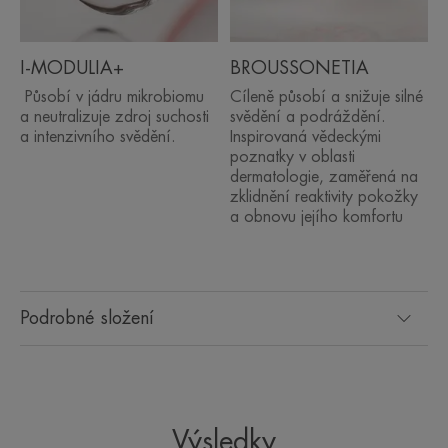
*„Topické složení z pomocných složek a dalších neléčivých aktivních látek.“
Uznáno Evropským dermatologickým fórem - Guidelines for Treatment of
Atopic Eczema (Atopic Dermatitis), 2018.
I-MODULIA+
BROUSSONETIA
Působí v jádru mikrobiomu
Cíleně působí a snižuje silné
a neutralizuje zdroj suchosti
svědění a podráždění.
a intenzivního svědění.
Inspirovaná vědeckými
poznatky v oblasti
dermatologie, zaměřená na
zklidnění reaktivity pokožky
a obnovu jejího komfortu
Podrobné složení
Výsledky