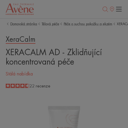
Prodejní
místa
Domovská stránka
Tělová péče
Péče o suchou pokožku a ekzém
XERACA
XeraCalm
XERACALM AD - Zklidňující
koncentrovaná péče
Stálá nabídka
4.6
/
5
22
recenze
-