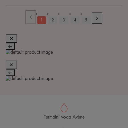
1
2
3
4
5
Termální voda Avène