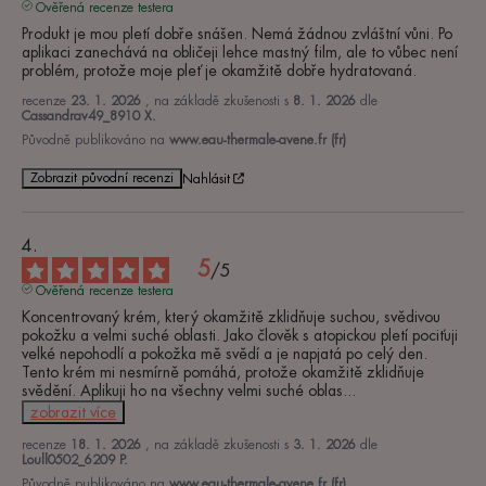
Ověřená recenze testera
Produkt je mou pletí dobře snášen. Nemá žádnou zvláštní vůni. Po 
aplikaci zanechává na obličeji lehce mastný film, ale to vůbec není 
problém, protože moje pleť je okamžitě dobře hydratovaná.
recenze
23. 1. 2026
, na základě zkušenosti s
8. 1. 2026
dle
Cassandrav49_8910 X.
Původně publikováno na
www.eau-thermale-avene.fr (fr)
Zobrazit původní recenzi
Nahlásit
5
/
5
Ověřená recenze testera
Koncentrovaný krém, který okamžitě zklidňuje suchou, svědivou 
pokožku a velmi suché oblasti. Jako člověk s atopickou pletí pociťuji 
velké nepohodlí a pokožka mě svědí a je napjatá po celý den. 
Tento krém mi nesmírně pomáhá, protože okamžitě zklidňuje 
svědění. Aplikuji ho na všechny velmi suché oblas
...
zobrazit více
recenze
18. 1. 2026
, na základě zkušenosti s
3. 1. 2026
dle
Loull0502_6209 P.
Původně publikováno na
www.eau-thermale-avene.fr (fr)