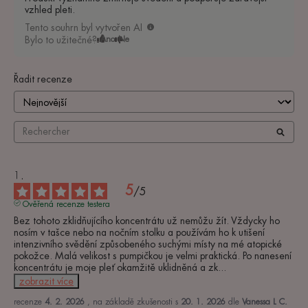
vzhled pleti.
Tento souhrn byl vytvořen AI
Bylo to užitečné?
Ano
Ne
Řadit recenze
5
/
5
Ověřená recenze testera
Bez tohoto zklidňujícího koncentrátu už nemůžu žít. Vždycky ho 
nosím v tašce nebo na nočním stolku a používám ho k utišení 
intenzivního svědění způsobeného suchými místy na mé atopické 
pokožce. Malá velikost s pumpičkou je velmi praktická. Po nanesení 
koncentrátu je moje pleť okamžitě uklidněná a zk
...
zobrazit více
recenze
4. 2. 2026
, na základě zkušenosti s
20. 1. 2026
dle
Vanessa L C.