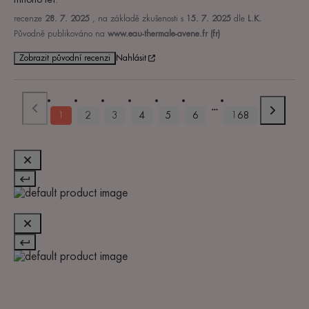
recenze
28. 7. 2025
, na základě zkušenosti s
15. 7. 2025
dle
L.K.
Původně publikováno na
www.eau-thermale-avene.fr (fr)
Zobrazit původní recenzi
Nahlásit
1
2
3
4
5
6
168