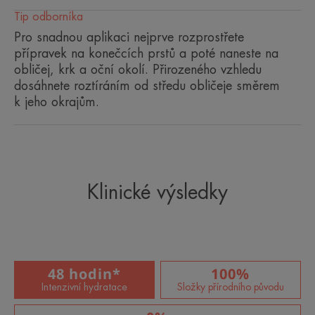
rovnováhu mikrobiomu pokožky.
Tip odborníka
• 100% přírodní složení. Vysoká snášenlivost,
Pro snadnou aplikaci nejprve rozprostřete
sterilní kosmetika bez parfemace a konzervantů.
přípravek na konečcích prstů a poté naneste na
obličej, krk a oční okolí. Přirozeného vzhledu
*Instrumentální test po 7 dnech, dvakrát denně. 30 osob.
*Instrumentální test po 7 dnech, dvakrát denně. 30 osob.
dosáhnete roztíráním od středu obličeje směrem
Registrovaný patent.
k jeho okrajům.
*Opakované aplikace instrumentálního testu, 30 osob.
Klinické výsledky
48 hodin*
100%
Intenzivní hydratace
Složky přírodního původu