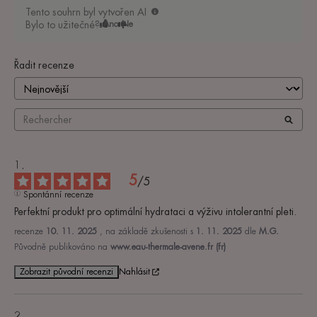
Tento souhrn byl vytvořen AI
Bylo to užitečné?
Ano
Ne
Řadit recenze
5
/
5
Spontánní recenze
Perfektní produkt pro optimální hydrataci a výživu intolerantní pleti.
recenze
10. 11. 2025
, na základě zkušenosti s
1. 11. 2025
dle
M.G.
Původně publikováno na
www.eau-thermale-avene.fr (fr)
Zobrazit původní recenzi
Nahlásit