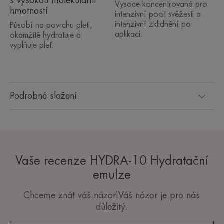
s vysokou molekulární
Vysoce koncentrovaná pro
hmotností
intenzivní pocit svěžesti a
intenzivní zklidnění po
Působí na povrchu pleti,
aplikaci.
okamžitě hydratuje a
vyplňuje pleť.
Podrobné složení
Vaše recenze HYDRA-10 Hydratační
emulze
Chceme znát váš názor!Váš názor je pro nás
důležitý.