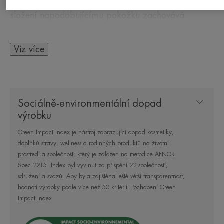
její každodenní komfort. Díky patentovanému
složení napodobujícímu pokožku zachovává
přirozenou rovnováhu kožního mikrobiomu**.
Svěží a lehká textura tohoto pleťového fluidu bez
Viz více
mastného efektu trvale hydratuje. Pumpička s
označením: Sterilní kosmetika® s ochranou proti
kontaminaci dokonale chrání složení.
Sociálně-environmentální dopad
výrobku
Green Impact Index je nástroj zobrazující dopad kosmetiky,
NĚKOLIK SLOV OD NAŠEHO
doplňků stravy, wellness a rodinných produktů na životní
ODBORNÍKA
prostředí a společnost, který je založen na metodice AFNOR
Spec 2215. Index byl vyvinut za přispění 22 společností,
sdružení a svazů. Aby byla zajištěna ještě větší transparentnost,
hodnotí výrobky podle více než 50 kritérií!
Pochopení Green
Impact Index
Hydratační emulze s kyselinou
hyaluronovou a termální vodou