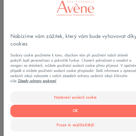
Normální pleť - Smíšená pleť - Dehydratovaná pleť
Vaše potřeba/-y
Nabízíme vám zážitek, který vám bude vyhovovat dík
Pohodlí - Hydratace
cookies
Soubory cookie používáme k tomu, abychom vám při používání našich stránek
Vyrobeno v Francii
poskytli lepší personalizaci a pokročilé funkce. Chcete-li pokračovat a usnadnit si
navigaci na stránkách, můžete používání souborů cookie přímo přijmout. V opačné
případě si můžete používání souborů cookie přizpůsobit. Další informace o zpracov
Tato hydratační pleťová emulze 100% přírodního
osobních údajů naleznete v našich zásadách ochrany osobních údajů kliknutím
původu s vysokou snášenlivostí pro normální až
níže:
Zásady ochrany soukromí
smíšenou pleť je vhodná pro dospělé, děti i
Nastavení souborů cookie
kojence. Složení obohacené o kyselinu
hyaluronovou intenzivně hydratuje pleť po dobu 48
OK
hodin*. TOLERANCE HYDRA-10 Emulze
Pouze to nejdůležitější
podporuje přirozenou vlhkost pokožky a obnovuje