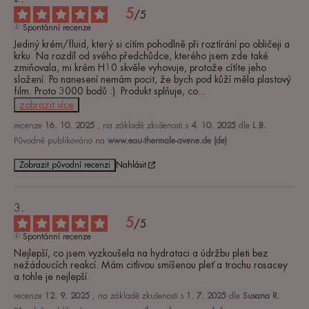
5
/
5
Spontánní recenze
Jediný krém/fluid, který si cítím pohodlně při roztírání po obličeji a 
krku. Na rozdíl od svého předchůdce, kterého jsem zde také 
zmiňovala, mi krém H10 skvěle vyhovuje, protože cítíte jeho 
složení. Po nanesení nemám pocit, že bych pod kůží měla plastový 
film. Proto 3000 bodů :). Produkt splňuje, co
...
zobrazit více
recenze
16. 10. 2025
, na základě zkušenosti s
4. 10. 2025
dle
L.B.
Původně publikováno na
www.eau-thermale-avene.de (de)
Zobrazit původní recenzi
Nahlásit
5
/
5
Spontánní recenze
Nejlepší, co jsem vyzkoušela na hydrataci a údržbu pleti bez 
nežádoucích reakcí. Mám citlivou smíšenou pleť a trochu rosacey 
a tohle je nejlepší.
recenze
12. 9. 2025
, na základě zkušenosti s
1. 7. 2025
dle
Susana R.