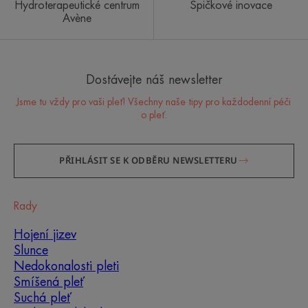
Hydroterapeutické centrum
Špičkové inovace
Avène
Dostávejte náš newsletter
Jsme tu vždy pro vaši pleť! Všechny naše tipy pro každodenní péči
o pleť.
PŘIHLÁSIT SE K ODBĚRU NEWSLETTERU
Rady
Hojení jizev
Slunce
Nedokonalosti pleti
Smíšená pleť
Suchá pleť