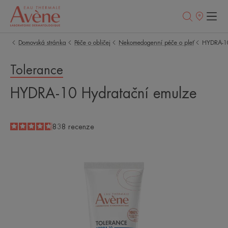
Prodejní
místa
Domovská stránka
Péče o obličej
Nekomedogenní péče o pleť
HYDRA-10
Tolerance
HYDRA-10 Hydratační emulze
4.7
/
5
838
recenze
-