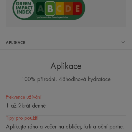
Avene, 100% přírodního původu,
vhodný pro všechny typy normální
až smíšené pleti, dokonce i pro tu
nejcitlivější. Bez parfemace, bez
konzervačních látek.
APLIKACE
Aplikace
Výhoda
100% přírodní, 48hodinová hydratace
100% přírodního složení, pouze 9 ingrediencí
Frekvence užívání
Benefity
1 až 2krát denně
• Intenzivně hydratuje po dobu 48 hodin*,
Tipy pro použití
• Podporuje přirozenou hydrataci pokožky
Aplikujte ráno a večer na obličej, krk a oční partie.
a obnovuje její komfort. Zachovává přirozenou