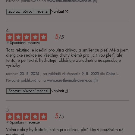
Původně publikováno na
www.eau-thermale-avene.es (es)
Zobrazit původní recenzi
Nahlásit
5
/
5
Spontánní recenze
Tato tekutina je ideální pro ultra citlivou a smíšenou pleť. Měla jsem 
alergické reakce na všechny druhy krémů pro „citlivou pleť“, ale 
tento je perfektní, hydratuje, zklidňuje zarudnutí a nezpůsobuje 
vyrážky.
recenze
20. 8. 2025
, na základě zkušenosti s
9. 8. 2025
dle
Chloe L.
Původně publikováno na
www.eau-thermale-avene.ca (fr)
Zobrazit původní recenzi
Nahlásit
5
/
5
Spontánní recenze
Velmi dobrý hydratační krém pro citlivou pleť, který používám už 
mnoho let.