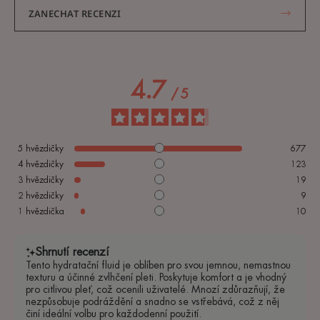
ZANECHAT RECENZI
4.7
/
5
5
hvězdičky
677
4
hvězdičky
123
3
hvězdičky
19
2
hvězdičky
9
1
hvězdička
10
Shrnutí recenzí
Tento hydratační fluid je oblíben pro svou jemnou, nemastnou
texturu a účinné zvlhčení pleti. Poskytuje komfort a je vhodný
pro citlivou pleť, což ocenili uživatelé. Mnozí zdůrazňují, že
nezpůsobuje podráždění a snadno se vstřebává, což z něj
činí ideální volbu pro každodenní použití.