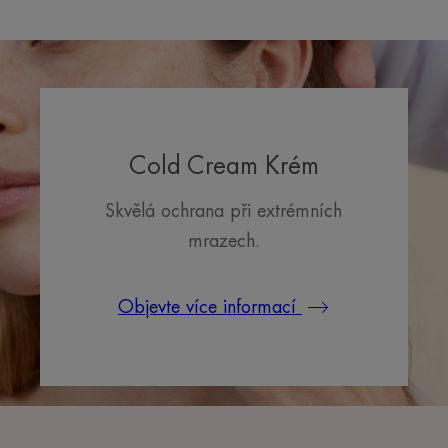
na
na
na
položku
položku
položku
1
2
3
Cold Cream Krém
Skvělá ochrana při extrémních
mrazech.
Objevte více informací