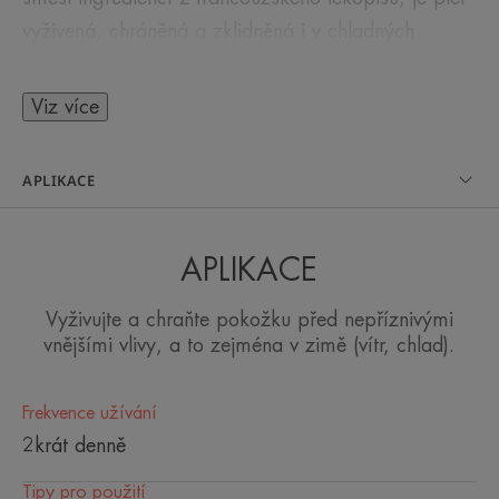
vyživená, chráněná a zklidněná i v chladných
podmínkách. Vhodný na obličej a tělo.
Viz více
APLIKACE
NĚKOLIK SLOV OD NAŠEHO
ODBORNÍKA
APLIKACE
Vyživujte a chraňte pokožku před nepříznivými
Péče o pleť, která ji vyživuje a
vnějšími vlivy, a to zejména v zimě (vítr, chlad).
chrání i v extrémních podmínkách
(chlad, vítr).
Frekvence užívání
2krát denně
Tipy pro použití