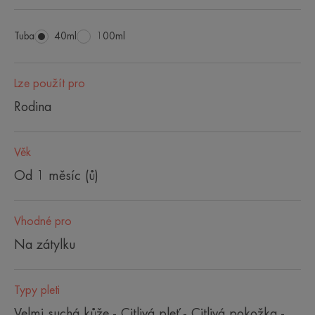
Tuba
Tuba
40ml
Tuba
100ml
Lze použít pro
Rodina
Věk
Od 1 měsíc (ů)
Vhodné pro
Na zátylku
Typy pleti
Velmi suchá kůže - Citlivá pleť - Citlivá pokožka -