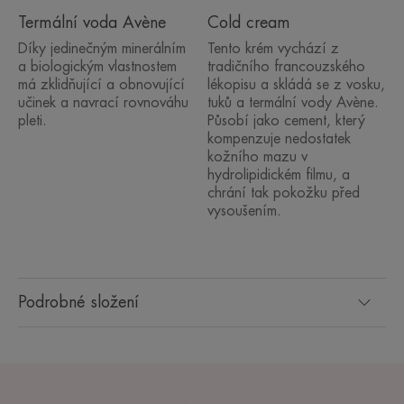
Termální voda Avène
Cold cream
Díky jedinečným minerálním
Tento krém vychází z
a biologickým vlastnostem
tradičního francouzského
má zklidňující a obnovující
lékopisu a skládá se z vosku,
učinek a navrací rovnováhu
tuků a termální vody Avène.
pleti.
Působí jako cement, který
kompenzuje nedostatek
kožního mazu v
hydrolipidickém filmu, a
chrání tak pokožku před
vysoušením.
Podrobné složení