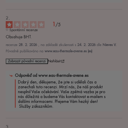
1
/
5
Spontánní recenze
Obsahuje BHT.
recenze
28. 2. 2026
, na základě zkušenosti s
24. 2. 2026
dle
Nieves V.
Původně publikováno na
www.eau-thermale-avene.es (es)
Zobrazit původní recenzi
Nahlásit
Odpověď od
www.eau-thermale-avene.es
Dobrý den, děkujeme, že jste si udělali čas a 
zanechali tuto recenzi. Mrzí nás, že náš produkt 
nesplnil Vaše očekávání. Vaše zpětná vazba je pro 
nás důležitá a budeme Vás kontaktovat e-mailem s 
dalšími informacemi. Přejeme Vám hezký den!

 Služby zákazníkům.