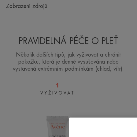
Zobrazení zdrojů
PRAVIDELNÁ PÉČE O PLEŤ
Několik dalších tipů, jak vyživovat a chránit
pokožku, která je denně vysušována nebo
vystavená extrémním podmínkám (chlad, vítr).
1
VYŽIVOVAT
Cold
cream
krém