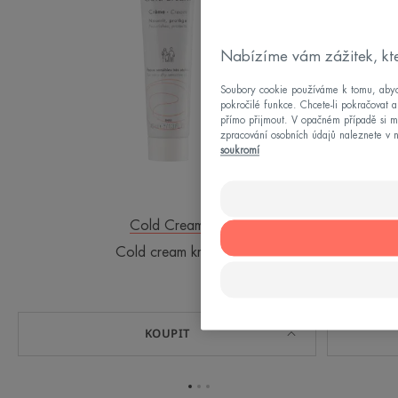
Nabízíme vám zážitek, kt
Soubory cookie používáme k tomu, abycho
pokročilé funkce. Chcete-li pokračovat 
přímo přijmout. V opačném případě si mů
zpracování osobních údajů naleznete v 
soukromí
Cold Cream
Cold cream krém
KOUPIT
Přejít
Přejít
Přejít