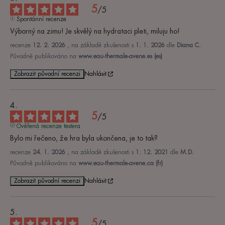
5
/
5
Spontánní recenze
Výborný na zimu! Je skvělý na hydrataci pleti, miluju ho!
recenze
12. 2. 2026
, na základě zkušenosti s
1. 1. 2026
dle
Diana C.
Původně publikováno na
www.eau-thermale-avene.es (es)
Zobrazit původní recenzi
Nahlásit
5
/
5
Ověřená recenze testera
Bylo mi řečeno, že hra byla ukončena, je to tak?
recenze
24. 1. 2026
, na základě zkušenosti s
1. 12. 2021
dle
M.D.
Původně publikováno na
www.eau-thermale-avene.ca (fr)
Zobrazit původní recenzi
Nahlásit
5
/
5