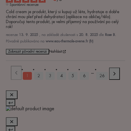
Spontánní recenze
Cold cream je produkt, který si kupuji už léta, hydratuje a dobře 
chrání mou pleť před dehydratací (aplikace na obličej/tělo). 
Doporučuji tento produkt, je velmi příjemný na používání po celý 
rok!
recenze
13. 9. 2025
, na základě zkušenosti s
20. 8. 2025
dle
Rose B.
Původně publikováno na
www.eau-thermale-avene.fr (fr)
Zobrazit původní recenzi
Nahlásit
1
2
3
4
5
6
26