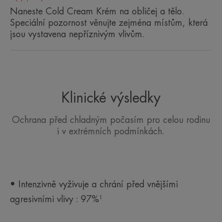
Výhoda
Naneste Cold Cream Krém na obličej a tělo.
Speciální pozornost věnujte zejména místům, která
Výživa a úleva pro suchou až velmi suchou
jsou vystavena nepříznivým vlivům.
a citlivou pokožku. Krém vhodný pro celou rodinu.
Vytváří na pleti ochrannou vrstvu, která chrání i
před extrémním chladem.
Benefity
Klinické výsledky
• VYŽIVUJE pokožku.
Ochrana před chladným počasím pro celou rodinu
i v extrémních podmínkách.
• CHRÁNÍ před chladem.
• ZKLIDŇUJE pocit podráždění.
*Horní vrstvy kůže.
• Intenzivně vyživuje a chrání před vnějšími
agresivními vlivy : 97%¹