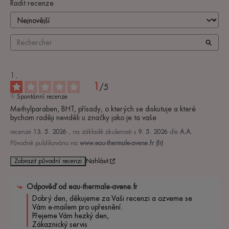
Řadit recenze
1
/
5
Spontánní recenze
Methylparaben, BHT, přísady, o kterých se diskutuje a které 
bychom raději neviděli u značky jako je ta vaše
recenze
13. 5. 2026
, na základě zkušenosti s
9. 5. 2026
dle
A.A.
Původně publikováno na
www.eau-thermale-avene.fr (fr)
Zobrazit původní recenzi
Nahlásit
Odpověď od
eau-thermale-avene.fr
Dobrý den, děkujeme za Vaši recenzi a ozveme se 
Vám e-mailem pro upřesnění. 

Přejeme Vám hezký den, 

Zákaznický servis