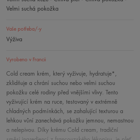
Velmi suchá pokožka
Vaše potřeba/-y
Výživa
Vyrobeno v Francii
Cold cream krém, který vyživuje, hydratuje*,
zklidňuje a chrání suchou nebo velmi suchou
pokožku celé rodiny před vnějšími vlivy. Tento
vyživující krém na ruce, testovaný v extrémně
chladných podmínkách, se zahalující texturou a
lehkou vůní zanechává pokožku jemnou, nemastnou
a nelepivou. Díky krému Cold cream, tradiční
směsi ingrediencí z francouzského lékopisu, je pleť