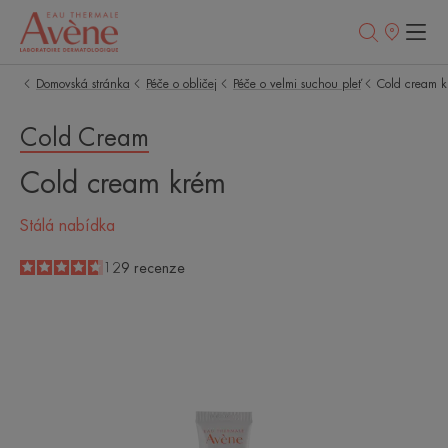
Prodejní
místa
Domovská stránka
Péče o obličej
Péče o velmi suchou pleť
Cold cream 
Cold Cream
Cold cream krém
Stálá nabídka
4.6
/
5
129
recenze
-