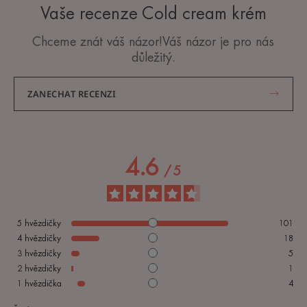
Vaše recenze Cold cream krém
Chceme znát váš názor!Váš názor je pro nás
důležitý.
ZANECHAT RECENZI
4.6
/
5
5
hvězdičky
101
4
hvězdičky
18
3
hvězdičky
5
2
hvězdičky
1
1
hvězdička
4