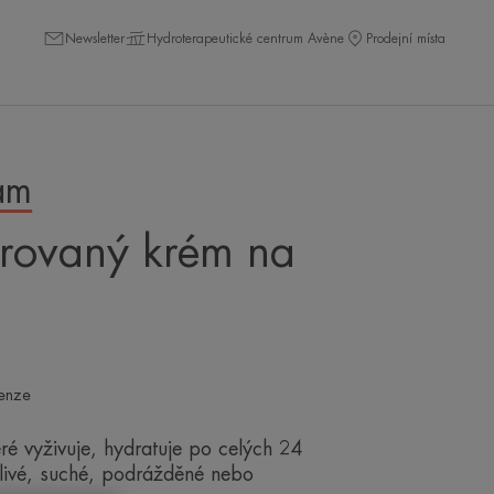
Newsletter
Hydroterapeutické centrum Avène
Prodejní místa
am
rovaný krém na
enze
ré vyživuje, hydratuje po celých 24
tlivé, suché, podrážděné nebo