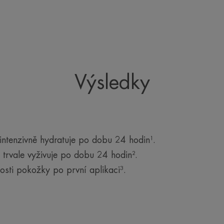
Výsledky
intenzivně hydratuje po dobu 24 hodin¹.
 trvale vyživuje po dobu 24 hodin².
sti pokožky po první aplikaci³.