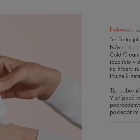
Frekvence už
Benefity
Tak často, jak
• VYŽIVUJE: hloubková 24hodinová výž
Návod k pou
• HYDRATUJE: okamžitě a intenzivně 
Cold Cream 
• CHRÁNÍ: pokožka je chráněna díky s
rozetřete v 
přírodního původu
na hřbety ru
Pouze k zev
*HI kinetika, jednorázová aplikace, 31 osob
Tip odborní
V případě v
podrážděnýc
poklepáním 