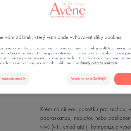
poškozené ruce
Pro celodenní je
Obnovuje, vyživuj
e vám zážitek, který vám bude vyhovovat díky cookies
ie používáme k tomu, abychom vám při používání našich stránek poskytli lepší personaliza
Tuba
Tuba
50ml
te-li pokračovat a usnadnit si navigaci na stránkách, můžete používání souborů cookie pří
adě si můžete používání souborů cookie přizpůsobit. Další informace o zpracování osobní
našich zásadách ochrany osobních údajů kliknutím níže:
Zásady ochrany soukromí
NAJÍT OBCHO
 souborů cookie
Pouze to nejdůležitější
Krém na citlivou pokožku pro suchou, 
popraskanou, napjatou nebo poškozeno
vlivů (vítr, chlad atd.), kompenzuje v