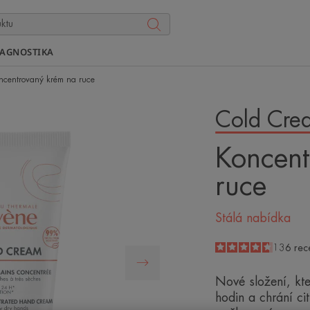
IAGNOSTIKA
ncentrovaný krém na ruce
Cold Cre
Koncent
ruce
Stálá nabídka
4.6
/
5
136
rec
-
Nové složení, kte
hodin a chrání ci