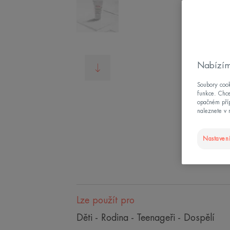
Nabízím
Soubory cook
funkce. Chce
opačném příp
naleznete v 
Nastavení
Lze použít pro
Děti - Rodina - Teenageři - Dospělí