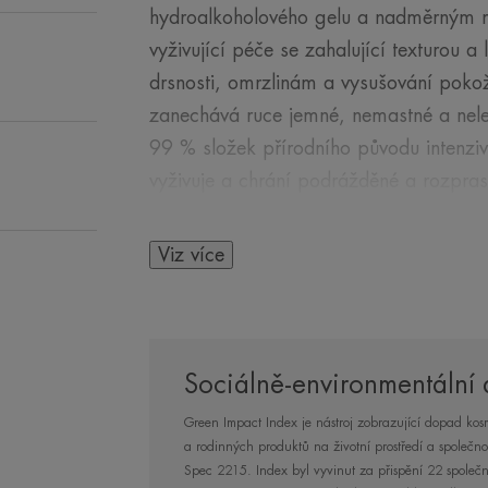
hydroalkoholového gelu a nadměrným m
vyživující péče se zahalující texturou 
drsnosti, omrzlinám a vysušování poko
zanechává ruce jemné, nemastné a nelep
99 % složek přírodního původu intenzi
vyživuje a chrání podrážděné a rozpras
složce, která je základem této řady a k
lékař starověku – a jejíž tradiční slož
Viz více
Dermatologickými laboratořemi Avène t
citlivou pleť, tento pečující přípravek h
chladem a vysušením. Cold cream vytvá
která kompenzuje nedostatek kožního m
Sociálně-environmentální
zachovává kožní bariéru. Pokožka získá
Green Impact Index je nástroj zobrazující dopad kosm
pnutí a nepříjemným pocitům dehydrat
a rodinných produktů na životní prostředí a společn
Spec 2215. Index byl vyvinut za přispění 22 společno
přípravky s cold cream. Skutečně uklidň