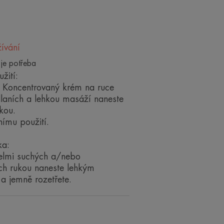
ívání
 je potřeba
iva
žití:
po dobu 24 hodin
Koncentrovaný krém na ruce
ložení na bázi studeného krému
dlaních a lehkou masáží naneste
kou.
nímu použití.
ka:
elmi suchých a/nebo
h rukou naneste lehkým
a jemně rozetřete.