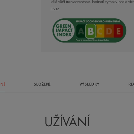
ještě větší transparentnost, hodnotí výrobky podle více
používat denně od 2 let, chrání, vyživuje
Index
navržen ekologicky.
NĚKOLIK SLOV OD 
ÁNÍ
SLOŽENÍ
VÝSLEDKY
RE
Tento vyživující 
texturou a lehko
ruce jemné a bez
UŽÍVÁNÍ