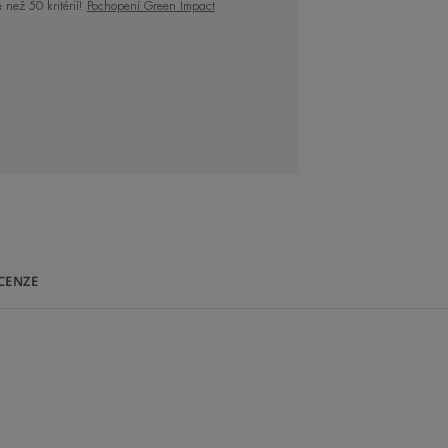
 než 50 kritérií!
Pochopení Green Impact
, zklidňuje a obnovuje. Její obal je
NAŠEHO ODBORNÍKA
CENZE
krém se zahalující
u vůní zanechává
 lepivého pocitu.