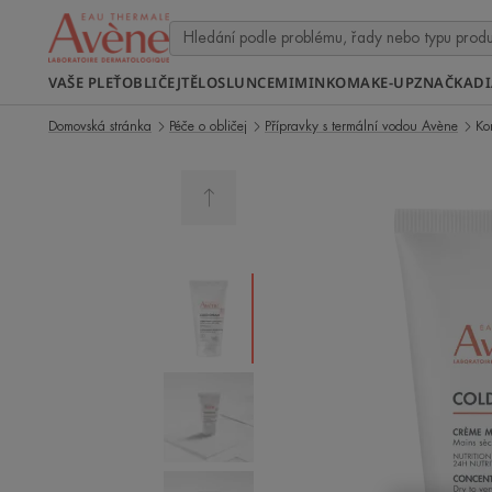
VAŠE PLEŤ
OBLIČEJ
TĚLO
SLUNCE
MIMINKO
MAKE-UP
ZNAČKA
D
Domovská stránka
Péče o obličej
Přípravky s termální vodou Avène
Ko