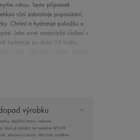
ytím rukou. Tento přípravek
a lehkou vůní zabraňuje popraskání,
žky. Chrání a hydratuje pokožku a
ivé. Jeho nové senzorické složení s
vně hydratuje po dobu 24 hodin,
kané ruce. Díky cold cream, účinné
terou vytvořil Galén – slavný řecký
ení bylo modernizováno
ak, aby bylo přirozené a vhodné pro
ydratuje, zklidňuje a chrání před
ří na pokožce ochrannou vrstvu,
azu v hydrolipidovém filmu a
 dopad výrobku
 zpět svou pružnost a pohodlí. Proti
etiky, doplňků stravy, wellness
ované pokožky se doporučují
ost, který je založen na metodice AFNOR
stí, sdružení a svazů. Aby byla zajištěna
ující a voděodolná péče, kterou lze