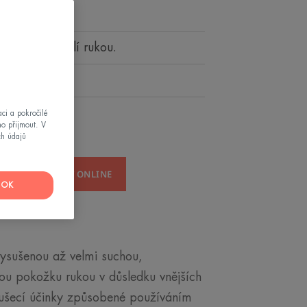
mnost a pohodlí rukou.
e, zklidňuje
ci a pokročilé
mo přijmout. V
ch údajů
D
KOUPIT ONLINE
OK
vysušenou až velmi suchou,
u pokožku rukou v důsledku vnějších
ysoušecí účinky způsobené používáním