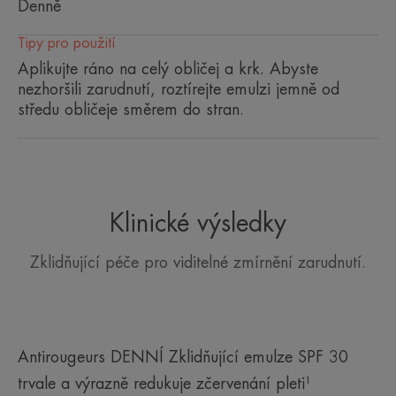
Denně
záření.
Tipy pro použití
Aplikujte ráno na celý obličej a krk. Abyste
TEXTURA
nezhoršili zarudnutí, roztírejte emulzi jemně od
středu obličeje směrem do stran.
Výhody textury
Jeho zelený odstín pomáhá neutralizovat zčervenání.
Parfemace
Klinické výsledky
Svěží a jemně ovocný
Zklidňující péče pro viditelné zmírnění zarudnutí.
Antirougeurs DENNÍ Zklidňující emulze SPF 30
trvale a výrazně redukuje zčervenání pleti¹