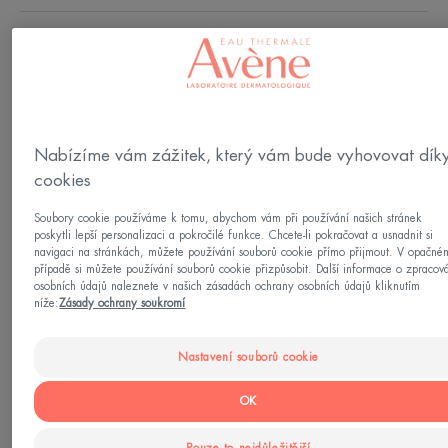
Typy pleti
Normální pleť - Citlivá pleť se sklonem k
začervenání
Nabízíme vám zážitek, který vám bude vyhovovat dík
Vaše potřeba/-y
cookies
Proti začervenání - Fotoprotekce
Soubory cookie používáme k tomu, abychom vám při používání našich stránek
poskytli lepší personalizaci a pokročilé funkce. Chcete-li pokračovat a usnadnit si
navigaci na stránkách, můžete používání souborů cookie přímo přijmout. V opačné
Vyrobeno v Francii
případě si můžete používání souborů cookie přizpůsobit. Další informace o zpracov
osobních údajů naleznete v našich zásadách ochrany osobních údajů kliknutím
níže:
Zásady ochrany soukromí
Díky přirozeně zklidňující termální vodě Avène a
patentované účinné látce TRP-Regulin™, která
Nastavení souborů cookie
snižuje reaktivitu pokožky, Antirougeurs DENNÍ
Zklidňující krém SPF 30 zklidňuje, působí proti
OK
zčervenání a dlouhodobě ho redukuje. Jeho lehká