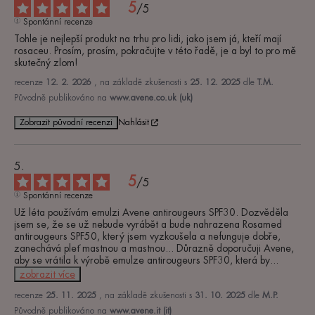
5
/
5
Spontánní recenze
Tohle je nejlepší produkt na trhu pro lidi, jako jsem já, kteří mají 
rosaceu. Prosím, prosím, pokračujte v této řadě, je a byl to pro mě 
skutečný zlom!
recenze
12. 2. 2026
, na základě zkušenosti s
25. 12. 2025
dle
T.M.
Původně publikováno na
www.avene.co.uk (uk)
Zobrazit původní recenzi
Nahlásit
5
/
5
Spontánní recenze
Už léta používám emulzi Avene antirougeurs SPF30. Dozvěděla 
jsem se, že se už nebude vyrábět a bude nahrazena Rosamed 
antirougeurs SPF50, který jsem vyzkoušela a nefunguje dobře, 
zanechává pleť mastnou a mastnou... Důrazně doporučuji Avene, 
aby se vrátila k výrobě emulze antirougeurs SPF30, která by
...
zobrazit více
recenze
25. 11. 2025
, na základě zkušenosti s
31. 10. 2025
dle
M.P.
Původně publikováno na
www.avene.it (it)