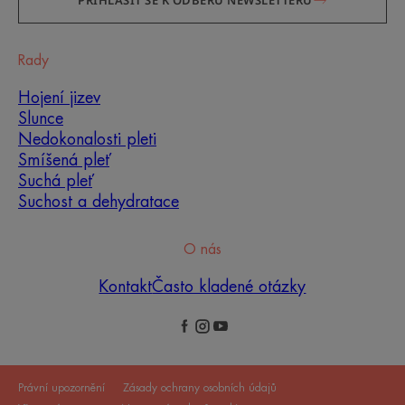
PŘIHLÁSIT SE K ODBĚRU NEWSLETTERU
Rady
Hojení jizev
Slunce
Nedokonalosti pleti
Smíšená pleť
Suchá pleť
Suchost a dehydratace
O nás
Kontakt
Často kladené otázky
Právní upozornění
Zásady ochrany osobních údajů