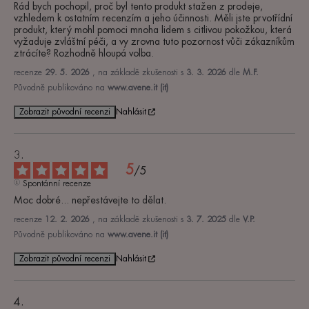
Rád bych pochopil, proč byl tento produkt stažen z prodeje, 
vzhledem k ostatním recenzím a jeho účinnosti. Měli jste prvotřídní 
produkt, který mohl pomoci mnoha lidem s citlivou pokožkou, která 
vyžaduje zvláštní péči, a vy zrovna tuto pozornost vůči zákazníkům 
ztrácíte? Rozhodně hloupá volba.
recenze
29. 5. 2026
, na základě zkušenosti s
3. 3. 2026
dle
M.F.
Původně publikováno na
www.avene.it (it)
Zobrazit původní recenzi
Nahlásit
5
/
5
Spontánní recenze
Moc dobré... nepřestávejte to dělat.
recenze
12. 2. 2026
, na základě zkušenosti s
3. 7. 2025
dle
V.P.
Původně publikováno na
www.avene.it (it)
Zobrazit původní recenzi
Nahlásit