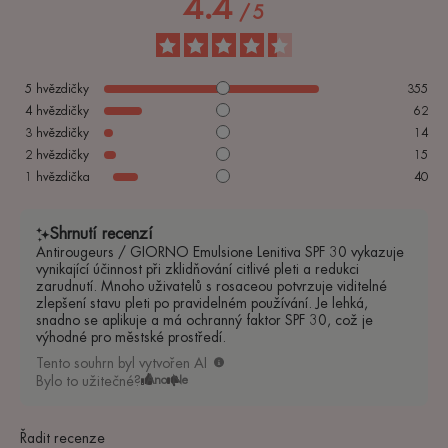
4.4
/
5
5
hvězdičky
355
4
hvězdičky
62
3
hvězdičky
14
2
hvězdičky
15
1
hvězdička
40
Shrnutí recenzí
Antirougeurs / GIORNO Emulsione Lenitiva SPF 30 vykazuje
vynikající účinnost při zklidňování citlivé pleti a redukci
zarudnutí. Mnoho uživatelů s rosaceou potvrzuje viditelné
zlepšení stavu pleti po pravidelném používání. Je lehká,
snadno se aplikuje a má ochranný faktor SPF 30, což je
výhodné pro městské prostředí.
Tento souhrn byl vytvořen AI
Bylo to užitečné?
Ano
Ne
Řadit recenze