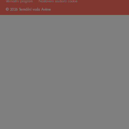
Věrnostní program
Nastavení souborů cookie
© 2026 Termální voda Avène