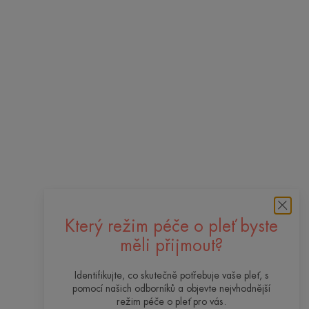
Který režim péče o pleť byste
měli přijmout?
Identifikujte, co skutečně potřebuje vaše pleť, s
pomocí našich odborníků a objevte nejvhodnější
režim péče o pleť pro vás.