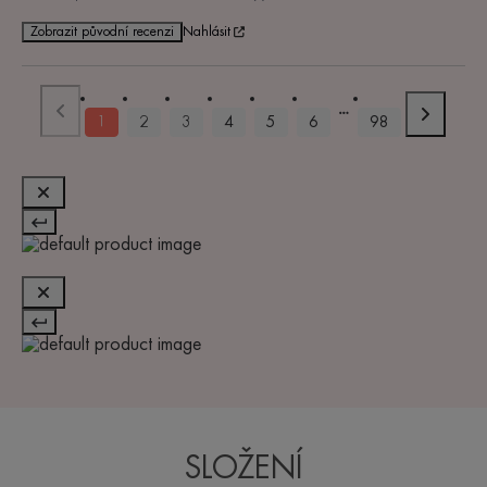
Zobrazit původní recenzi
Nahlásit
1
2
3
4
5
6
98
SLOŽENÍ