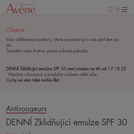
Prodejní
místa
Objevte
Vaše oblíbené procedury, které se postarají o vaši pleť den po
dni.
Termální voda Avène, jistota zdravé pokožky.
DENNÍ Zklidňující emulze SPF 30 není uveden na trh od 17.10.25
. Všechny informace o produktu můžete vidět níže.
Co by se vám také mohlo líbit
Antirougeurs
DENNÍ Zklidňující emulze SPF 30