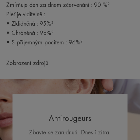
Zmírňuje den za dnem zčervenání : 90 %²
Pleť je viditelně :
• Zklidněná : 95%²
• Chráněná : 98%²
• S příjemným pocitem : 96%²
Zobrazení zdrojů
Antirougeurs
Zbavte se zarudnutí. Dnes i zítra.