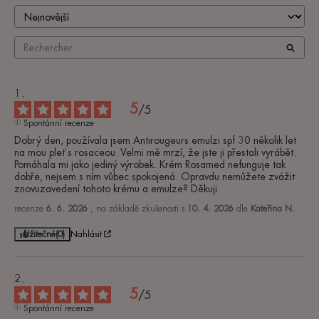
5
/
5
Spontánní recenze
Dobrý den, používala jsem Antirougeurs emulzi spf 30 několik let 
na mou pleť s rosaceou. Velmi mě mrzí, že jste ji přestali vyrábět. 
Pomáhala mi jako jediný výrobek. Krém Rosamed nefunguje tak 
dobře, nejsem s ním vůbec spokojená. Opravdu nemůžete zvážit 
znovuzavedení tohoto krému a emulze? Děkuji
recenze
6. 6. 2026
, na základě zkušenosti s
10. 4. 2026
dle
Kateřina N.
Užitečné
(0)
Nahlásit
5
/
5
Spontánní recenze