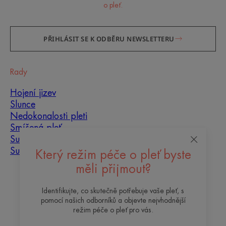
o pleť.
PŘIHLÁSIT SE K ODBĚRU NEWSLETTERU
Rady
Hojení jizev
Slunce
Nedokonalosti pleti
Smíšená pleť
Suchá pleť
Suchost a dehydratace
Který režim péče o pleť byste
měli přijmout?
O nás
Identifikujte, co skutečně potřebuje vaše pleť, s
Kontakt
Často kladené otázky
pomocí našich odborníků a objevte nejvhodnější
režim péče o pleť pro vás.