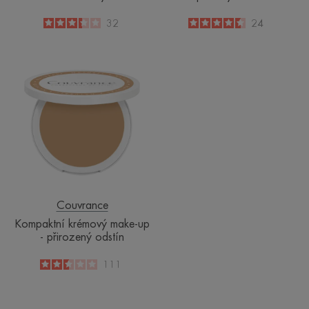
3.3
/
5
32
4.5
/
5
24
-
-
Kompaktní
krémový
make-
up
-
přirozený
odstín
Couvrance
Kompaktní krémový make-up
- přirozený odstín
2.5
/
5
111
-