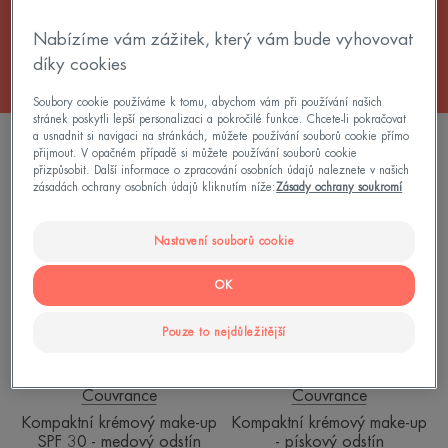
Všechny Make-up pro zlepšení pleti
Nabízíme vám zážitek, který vám bude vyhovovat
díky cookies
Soubory cookie používáme k tomu, abychom vám při používání našich
stránek poskytli lepší personalizaci a pokročilé funkce. Chcete-li pokračovat
a usnadnit si navigaci na stránkách, můžete používání souborů cookie přímo
3 výsledky "Kompaktní vysoce krycí make-up"
přijmout. V opačném případě si můžete používání souborů cookie
přizpůsobit. Další informace o zpracování osobních údajů naleznete v našich
Kompaktní
Kompaktní
zásadách ochrany osobních údajů kliknutím níže:
Zásady ochrany soukromí
krémový
krémový
make-
make-
Nastavení souborů cookie
up
up
SPF
-
OK
30
pískový
-
odstín
Pouze to nejdůležitější
medový
odstín
Couvrance
Couvrance
Kompaktní krémový make-up
Kompaktní krémový make-up
SPF 30 - medový odstín
- pískový odstín