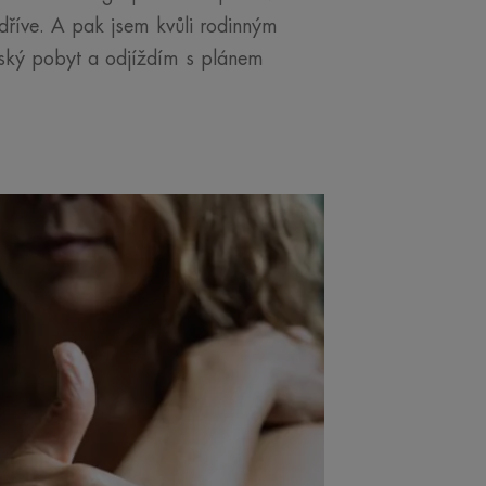
dříve. A pak jsem kvůli rodinným
eňský pobyt a odjíždím s plánem