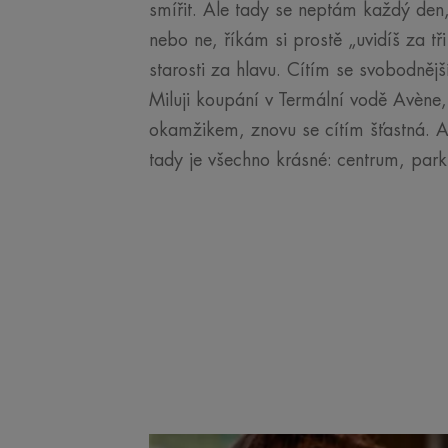
smířit. Ale tady se neptám každý den, j
nebo ne, říkám si prostě „uvidíš za t
starosti za hlavu. Cítím se svobodněj
Miluji koupání v Termální vodě Avène,
okamžikem, znovu se cítím šťastná. 
tady je všechno krásné: centrum, park,