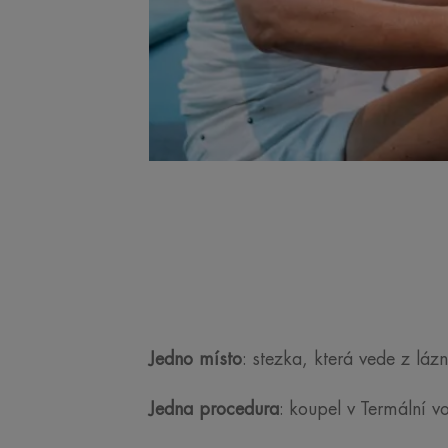
Jedno m
ísto
: stezka, která vede z láz
Jedna procedura
: koupel v Termální v