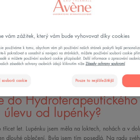
vod. Seznamte se
Hydroterapeutické
nkou. Během léčby
e vám zážitek, který vám bude vyhovovat díky cookies
ie používáme k tomu, abychom vám při používání našich stránek poskytli lepší personaliza
te-li pokračovat a usnadnit si navigaci na stránkách, můžete používání souborů cookie pří
adě si můžete používání souborů cookie přizpůsobit. Další informace o zpracování osobní
našich zásadách ochrany osobních údajů kliknutím níže:
Zásady ochrany soukromí
 souborů cookie
Pouze to nejdůležitější
te do Hydroterapeutického
a úlevu od lupénky?
třicet let. Lupénku jsem měla na loktech, nohách a v doln
jen dlouhé oblečení. Byla jsem tím posedlá. Na radu své