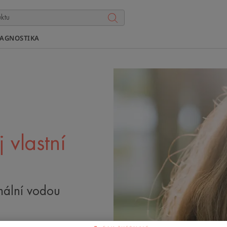
IAGNOSTIKA
 vlastní
rmální vodou
ví našeho týmu