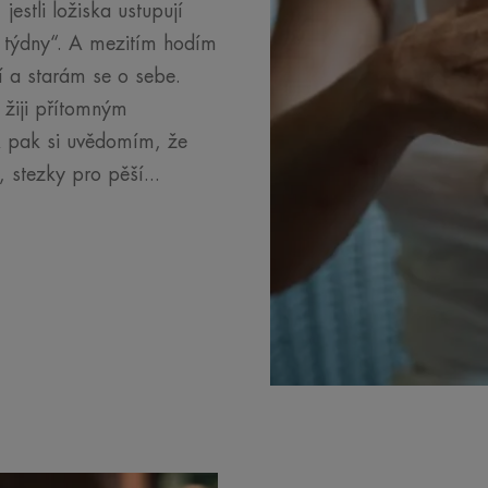
estli ložiska ustupují
ři týdny“. A mezitím hodím
ší a starám se o sebe.
 žiji přítomným
A pak si uvědomím, že
 stezky pro pěší...