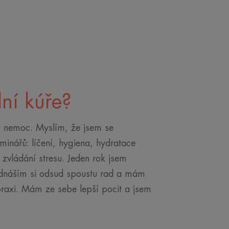
ní kúře?
u nemoc. Myslím, že jsem se
minářů: líčení, hygiena, hydratace
, zvládání stresu. Jeden rok jsem
 Odnáším si odsud spoustu rad a mám
praxi. Mám ze sebe lepší pocit a jsem