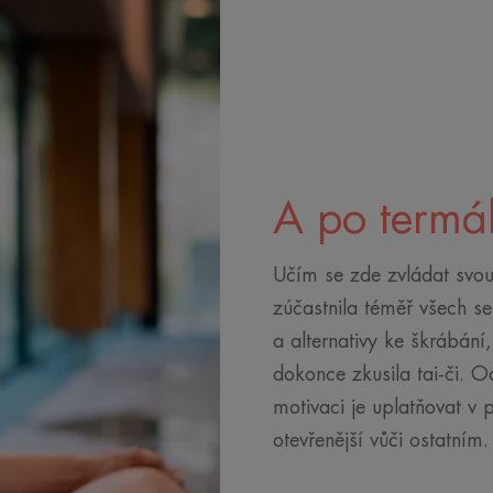
A po termál
Učím se zde zvládat svo
zúčastnila téměř všech se
a alternativy ke škrábání
dokonce zkusila tai-či.
motivaci je uplatňovat v 
otevřenější vůči ostatním.