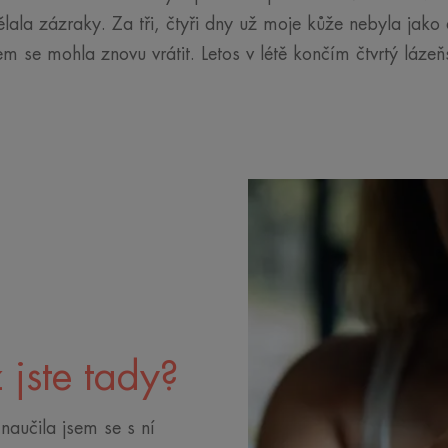
ala zázraky. Za tři, čtyři dny už moje kůže nebyla jako 
em se mohla znovu vrátit. Letos v létě končím čtvrtý láz
ž jste tady?
naučila jsem se s ní