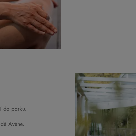
ní do parku.
odě Avène.