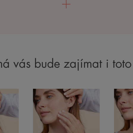
á vás bude zajímat i toto
Bližší
Bližší
informace
informa
Termální
Cicalfat
voda
řada
Avène,
pro
aktivní
podrážd
složka
citlivou