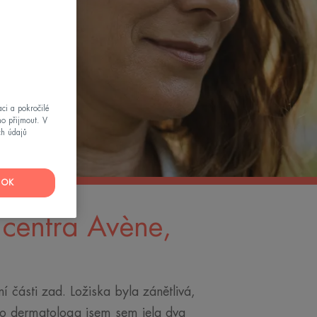
ci a pokročilé
mo přijmout. V
ch údajů
OK
 centra Avène,
í části zad. Ložiska byla zánětlivá,
ho dermatologa jsem sem jela dva