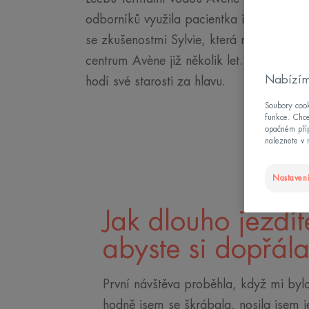
odborníků využila pacientka i její dopro
se zkušenostmi Sylvie, která navštěvuje 
centrum Avène již několik let. Trpí lupé
Nabízím
hodí své starosti za hlavu.
Soubory cook
funkce. Chce
opačném příp
naleznete v 
Nastavení
Jak dlouho jezdí
abyste si dopřál
První návštěva proběhla, když mi bylo 
hodně jsem se škrábala, nosila jsem 