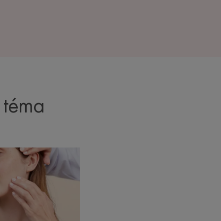
 téma
ce
e+,
ěnou,