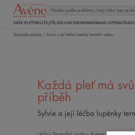
VAŠE PLEŤ
OBLIČEJ
TĚLO
SLUNCE
MIMINKO
MAKE-UP
ZNAČKA
D
Domovská stránka
Sylvie a její léčba lupénky termální vodou
Každá pleť má svůj
příběh
Sylvie a její léčba lupénky te
Léčbu Termální vodou Avène a poradenst