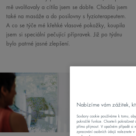
mě uvolňovaly a cítila jsem se dobře. Chodila jsem
také na masáže a do posilovny s fyzioterapeutem.
A co se týče mé křehké vlasové pokožky, koupila
jsem si speciální pečující přípravek. Již po týdnu
bylo patrné jasné zlepšení.
Nabízíme vám zážitek, kt
Soubory cookie používáme k tomu, abych
pokročilé funkce. Chcete-li pokračovat 
přímo přijmout. V opačném případě si m
zpracování osobních údajů naleznete v 