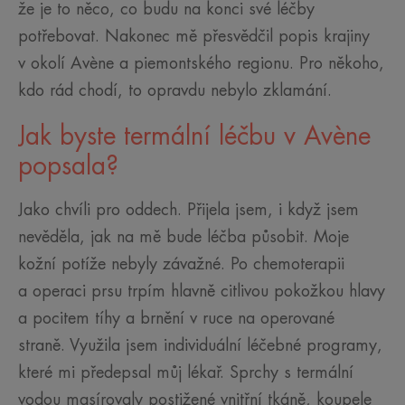
že je to něco, co budu na konci své léčby
potřebovat. Nakonec mě přesvědčil popis krajiny
v okolí Avène a piemontského regionu. Pro někoho,
kdo rád chodí, to opravdu nebylo zklamání.
Jak byste termální léčbu v Avène
popsala?
Jako chvíli pro oddech. Přijela jsem, i když jsem
nevěděla, jak na mě bude léčba působit. Moje
kožní potíže nebyly závažné. Po chemoterapii
a operaci prsu trpím hlavně citlivou pokožkou hlavy
a pocitem tíhy a brnění v ruce na operované
straně. Využila jsem individuální léčebné programy,
které mi předepsal můj lékař. Sprchy s termální
vodou masírovaly postižené vnitřní tkáně, koupele