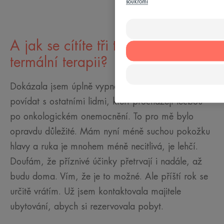
soukromí
A jak se cítíte tři týdny po této
termální terapii?
Dokázala jsem úplně vypnout. Mohla jsem si
povídat s ostatními lidmi, kteří procházejí léčbou
po onkologickém onemocnění. To pro mě bylo
opravdu důležité. Mám nyní méně suchou pokožku
hlavy a ruka je mnohem méně necitlivá, je lehčí.
Doufám, že příznivé účinky přetrvají i nadále, až
budu doma. Vím, že je to možné. Ale příští rok se
určitě vrátím. Už jsem kontaktovala majitele
ubytování, abych si rezervovala pobyt.