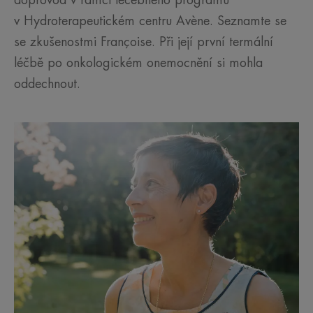
doprovod v rámci léčebného programu
v Hydroterapeutickém centru Avène. Seznamte se
se zkušenostmi Françoise. Při její první termální
léčbě po onkologickém onemocnění si mohla
oddechnout.