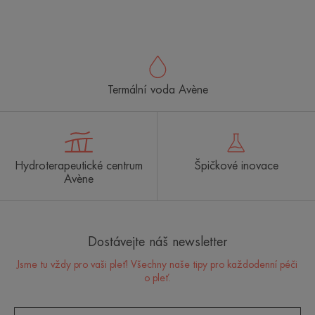
Přejít
Přejít
Přejít
na
na
na
položku
položku
položku
1
2
3
Termální voda Avène
Hydroterapeutické centrum
Špičkové inovace
Avène
Dostávejte náš newsletter
Jsme tu vždy pro vaši pleť! Všechny naše tipy pro každodenní péči
o pleť.